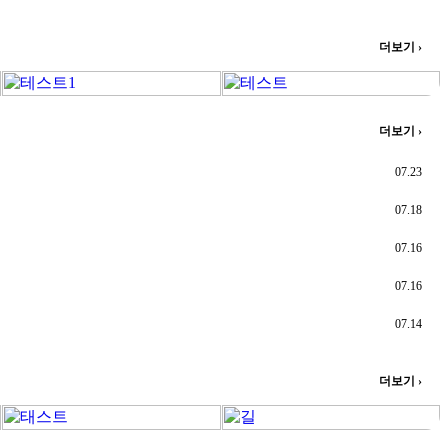
더보기 ›
더보기 ›
07.23
07.18
07.16
07.16
07.14
더보기 ›