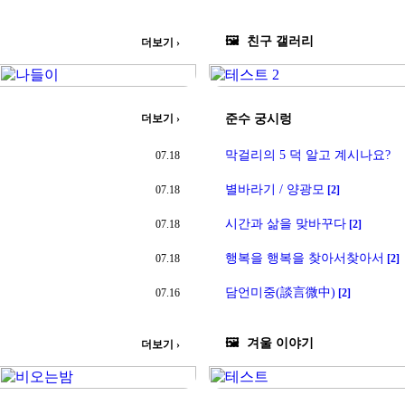
🖼️
친구 갤러리
더보기 ›
준수 궁시렁
더보기 ›
막걸리의 5 덕 알고 계시나요?
07.18
별바라기 / 양광모
07.18
[2]
시간과 삶을 맞바꾸다
07.18
[2]
행복을 행복을 찾아서찾아서
07.18
[2]
담언미중(談言微中)
07.16
[2]
🖼️
겨울 이야기
더보기 ›