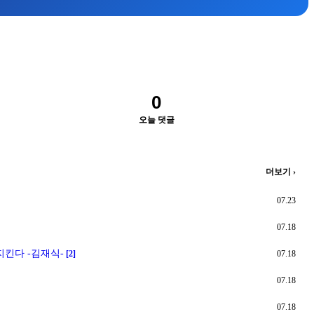
0
오늘 댓글
더보기 ›
07.23
07.18
킨다​ -김재식-
[2]
07.18
07.18
07.18