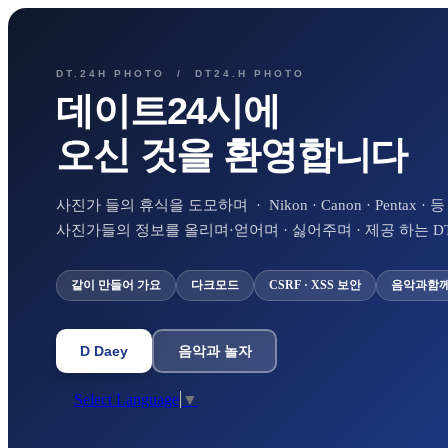
DT.24H PHOTO / DT24.H PHOTO
데이트24시에
오신 것을 환영합니다
사진가 들의 휴식을 도모하며 · Nikon · Canon · Pentax 
사진가들의 정보를 올리며·얻어며 · 싫어주며 · 제공 하는 DT
같이 만들어 가요
다크모드
CSRF · XSS 보안
음악과함께
음악과 놀자
D Daey
Select Language
▼