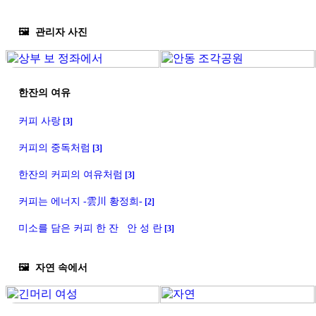
🖼️
관리자 사진
한잔의 여유
커피 사랑
[3]
커피의 중독처럼
[3]
한잔의 커피의 여유처럼
[3]
커피는 에너지 -雲川 황정희-
[2]
미소를 담은 커피 한 잔 안 성 란
[3]
🖼️
자연 속에서